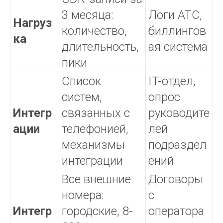
3 месяца:
Логи АТС,
Нагруз
количество,
биллингов
ка
длительность,
ая система
пики
Список
IT-отдел,
систем,
опрос
Интегр
связанных с
руководите
ации
телефонией,
лей
механизмы
подраздел
интеграции
ений
Все внешние
Договоры
номера:
с
Интегр
городские, 8-
оператора