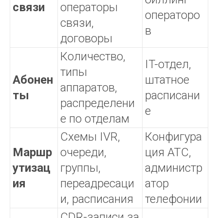
связи
операторы
операторо
связи,
в
договоры
Количество,
IT-отдел,
типы
Абонен
штатное
аппаратов,
ты
расписани
распределени
е
е по отделам
Схемы IVR,
Конфигура
Маршр
очереди,
ция АТС,
утизац
группы,
администр
ия
переадресаци
атор
и, расписания
телефонии
CDR-записи за