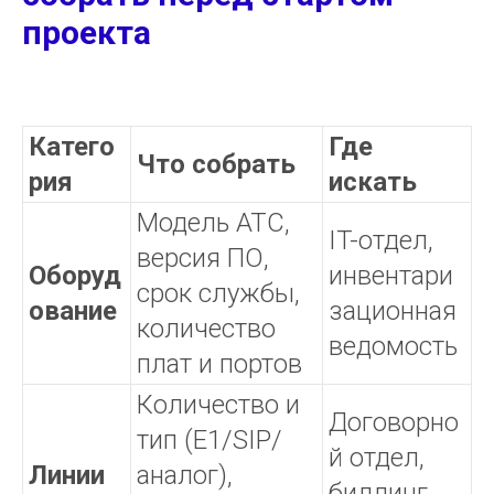
проекта
Катего
Где
Что собрать
рия
искать
Модель АТС,
IT-отдел,
версия ПО,
Оборуд
инвентари
срок службы,
ование
зационная
количество
ведомость
плат и портов
Количество и
Договорно
тип (Е1/SIP/
й отдел,
Линии
аналог),
биллинг